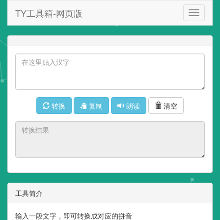
TY工具箱-网页版
TY
工
具
箱-
网
页
版
转换
复制
朗读
清空
工具简介
输入一段文字，即可转换成对应的拼音